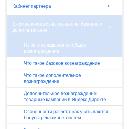
chevron_right
Кабинет партнера
Ежемесячное вознаграждение: базовое и
chevron_right
дополнительное
Из чего складывается общее
вознаграждение
Что такое базовое вознаграждение
Что такое дополнительное
вознаграждение
Дополнительное вознаграждение:
товарные кампании в Яндекс Директе
Особенности расчета: как учитываются
бонусы рекламных систем