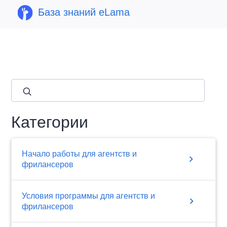
База знаний eLama
close
Категории
Начало работы для агентств и
chevron_right
фрилансеров
Условия программы для агентств и
chevron_right
фрилансеров