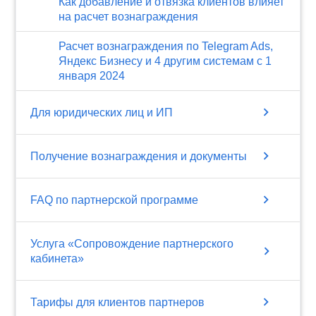
Как добавление и отвязка клиентов влияет
на расчет вознаграждения
Расчет вознаграждения по Telegram Ads,
Яндекс Бизнесу и 4 другим системам с 1
января 2024
chevron_right
Для юридических лиц и ИП
chevron_right
Получение вознаграждения и документы
chevron_right
FAQ по партнерской программе
Услуга «Сопровождение партнерского
chevron_right
кабинета»
chevron_right
Тарифы для клиентов партнеров